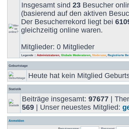
Insgesamt sind
23
Besucher onlin
(basierend auf den aktiven Besuc
Der Besucherrekord liegt bei
610
gleichzeitig online waren.
Mitglieder: 0 Mitglieder
Legende ::
Administratoren
,
Globale Moderatoren
,
Moderator
,
Registrierte Be
Geburtstage
Heute hat kein Mitglied Geburt
Statistik
Beiträge insgesamt:
97677
| The
569
| Unser neuestes Mitglied:
g
Anmelden
Benutzername:
Passwort: