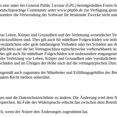
m eine unter der General Public License (GPL) bereitgestellten Fore
eutschsprachige Community unter www.phpbb.de zur Verfügung gestellt
sondere die Verwendung der Software für bestimmte Zwecke nicht unte
on Leben, Körper und Gesundheit und der Verletzung wesentlicher Vertr
 zurückzuführen sind. Dies gilt auch für mittelbare Folgeschäden wie i
vorsätzlichem oder grob fahrlässigem Verhalten oder bei Schäden aus 
lpflichten) auf die bei Vertragsschluss typischerweise vorhersehbaren 
Dies gilt auch für mittelbare Folgeschäden wie insbesondere entgangen
der Verletzung von Leben, Körper und Gesundheit oder vorsätzlichem o
Schäden und im Übrigen der Höhe nach auf die vertragstypischen Durchs
nngemäß auch zugunsten der Mitarbeiter und Erfüllungsgehilfen des Bet
alem Recht bleiben unberührt.
gen und die Datenschutzrichtlinie zu ändern. Die Änderung wird dem Nu
sprechen. Im Falle des Widerspruchs erlischt das zwischen dem Betrei
ich, wenn der Nutzer den Änderungen zugestimmt hat.