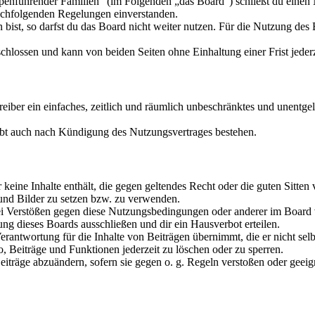
enführender Familien“ (im Folgenden „das Board“) schließt du einen 
nachfolgenden Regelungen einverstanden.
ist, so darfst du das Board nicht weiter nutzen. Für die Nutzung des Bo
hlossen und kann von beiden Seiten ohne Einhaltung einer Frist jeder
treiber ein einfaches, zeitlich und räumlich unbeschränktes und unentg
ibt auch nach Kündigung des Nutzungsvertrages bestehen.
er keine Inhalte enthält, die gegen geltendes Recht oder die guten Sitte
 und Bilder zu setzen bzw. zu verwenden.
ei Verstößen gegen diese Nutzungsbedingungen oder anderer im Board v
g dieses Boards ausschließen und dir ein Hausverbot erteilen.
rantwortung für die Inhalte von Beiträgen übernimmt, die er nicht selb
o, Beiträge und Funktionen jederzeit zu löschen oder zu sperren.
Beiträge abzuändern, sofern sie gegen o. g. Regeln verstoßen oder geei