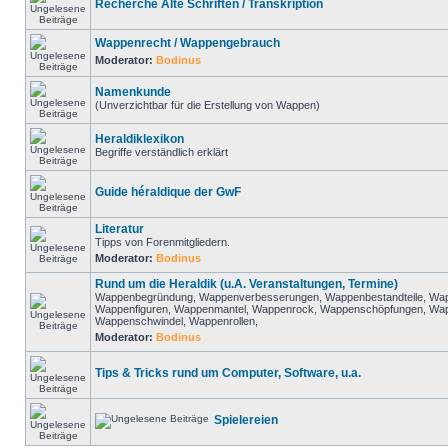
Recherche Alte Schriften / Transkription
Wappenrecht / Wappengebrauch
Moderator:
Bodinus
Namenkunde
(Unverzichtbar für die Erstellung von Wappen)
Heraldiklexikon
Begriffe verständlich erklärt
Guide héraldique der GwF
Literatur
Tipps von Forenmitgliedern.
Moderator:
Bodinus
Rund um die Heraldik (u.A. Veranstaltungen, Termine)
Wappenbegründung, Wappenverbesserungen, Wappenbestandteile, Wap
Wappenfiguren, Wappenmantel, Wappenrock, Wappenschöpfungen, Wa
Wappenschwindel, Wappenrollen,
Moderator:
Bodinus
Tips & Tricks rund um Computer, Software, u.a.
Spielereien