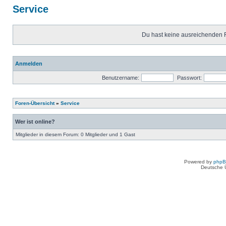
Service
Du hast keine ausreichenden 
Anmelden
Benutzername:
Passwort:
Foren-Übersicht
»
Service
Wer ist online?
Mitglieder in diesem Forum: 0 Mitglieder und 1 Gast
Powered by
php
Deutsche 