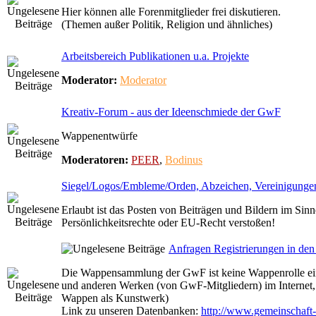
Hier können alle Forenmitglieder frei diskutieren.
(Themen außer Politik, Religion und ähnliches)
Arbeitsbereich Publikationen u.a. Projekte
Moderator:
Moderator
Kreativ-Forum - aus der Ideenschmiede der GwF
Wappenentwürfe
Moderatoren:
PEER
,
Bodinus
Siegel/Logos/Embleme/Orden, Abzeichen, Vereinigungen
Erlaubt ist das Posten von Beiträgen und Bildern im Sin
Persönlichkeitsrechte oder EU-Recht verstoßen!
Anfragen Registrierungen in d
Die Wappensammlung der GwF ist keine Wappenrolle eines
und anderen Werken (von GwF-Mitgliedern) im Internet,
Wappen als Kunstwerk)
Link zu unseren Datenbanken:
http://www.gemeinschaft-