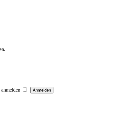
en.
h anmelden