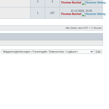
2
2
Thomas Buchal
21.12.2024, 13:26
1
237
Thomas Buchal
Alle Zeiten sind UTC + 1 Stunde
: