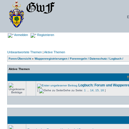
E
Anmelden
Registrieren
Unbeantwortete Themen
|
Aktive Themen
Foren-Übersicht
»
Wappenregistrierungen / Forenregeln / Datenschutz / Logbuch /
Aktive Themen
T
Logbuch: Forum und Wappenre
[
Gehe zu Seite:
1
...
14
,
15
,
16
]