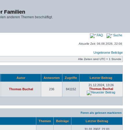
r Familien
elen anderen Themen beschäftigt.
FAQ
Suche
Aktuelle Zeit: 06.08.2026, 22:06
Ungelesene Beiträge
Alle Zeiten sind UTC + 1 Stunde
Autor
Antworten
Zugriffe
Letzter Beitrag
21.12.2024, 13:26
Thomas Buchal
Thomas Buchal
236
841152
Foren als gelesen markieren
Themen
Beiträge
Letzter Beitrag
31.01.2007, 21:01