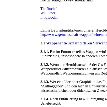
Die derzeitigen GwF-Herolde sind:
Th. Buchal
Willi Peer
Ingo Bodin
Einige Beurteilungskriterien unserer Herold
http://www.gemeinschaft-wappenfuehrende
3.1
Wappenentwürfe und deren Verwe
3.1.1.
Ein im Forum erstelltes Wappen wird n
Publizierung, insbesondere in anderen Foren
3.1.2.
Wenn der Heroldsausschuß der GwF das 
Wappenstifter >
automatisch
< ein ausschlie
Wappenrollen/Wappensammlungen um Regis
3.1.3.
Wer eine Idee oder Graphik in das Fo
"Auftraggeber" und den hier an Entwürfen A
wissenschaftlichen oder didaktischen Zwecke
3.1.4.
Nach Publizierung bzw. Eintragung 
Urheberrecht.