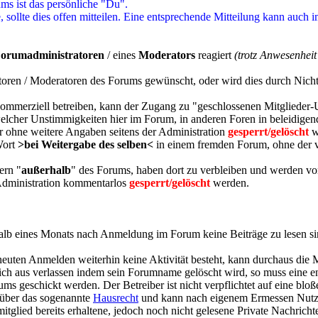
s ist das persönliche "Du".
ollte dies offen mitteilen. Eine entsprechende Mitteilung kann auch i
orumadministratoren
/ eines
Moderators
reagiert
(trotz Anwesenhei
ren / Moderatoren des Forums gewünscht, oder wird dies durch Nichtr
kommerziell betreiben, kann der Zugang zu "geschlossenen Mitglieder
elcher Unstimmigkeiten hier im Forum, in anderen Foren in beleidige
 ohne weitere Angaben seitens der Administration
gesperrt/gelöscht
w
Wort
>bei Weitergabe des selben<
in einem fremden Forum, ohne der v
ern "
außerhalb
" des Forums, haben dort zu verbleiben und werden vo
 Administration kommentarlos
gesperrt/gelöscht
werden.
halb eines Monats nach Anmeldung im Forum keine Beiträge zu lesen sin
neuten Anmelden weiterhin keine Aktivität besteht, kann durchaus die
ch aus verlassen indem sein Forumname gelöscht wird, so muss eine en
ms geschickt werden. Der Betreiber ist nicht verpflichtet auf eine bloßes
 über das sogenannte
Hausrecht
und kann nach eigenem Ermessen Nutzer
glied bereits erhaltene, jedoch noch nicht gelesene Private Nachricht