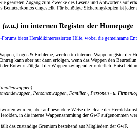
wie gearteten Zugang zum Zwecke des Lesens und Antwortens auf erhal
 Benutzerkontos eingestellt. Für benötigte Sicherungskopien ist jeder s
n
(u.a.)
im internen Register der Homepage
orums bietet Heraldikinteressierten Hilfe, wobei die gemeinsame Entwurf
appen, Logos & Embleme, werden im internen Wappenregister der Home
 Eintrag kann aber nur dann erfolgen, wenn das Wappen den Beurteilung
der Entwurfstätigkeit der Wappen zwingend erforderlich. Entscheidun
 Familienwappen)
emeindewappen, Personenwappen, Familien-, Personen - u. Firmenlo
worfen wurden, aber auf besondere Weise die Ideale der Heroldskunst
erolden, in die interne Wappensammlung der GwF aufgenommen werden.
ällt das zuständige Gremium bestehend aus Mitgliedern der GwF.