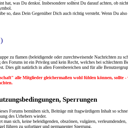
nt hat, was Du denkst. Insbesondere solltest Du darauf achten, ob nich
ymbol.
be so, dass Dein Gegenüber Dich auch richtig versteht. Wenn Du also
)
uppe zu flamen (beleidigende oder zurechtweisende Nachrichten zu schi
des Forums ist ein Privileg und kein Recht, welches bei schlechtem B
 Dies gilt natürlich in allen Forenbereichen und für alle Benutzergru
chaft" alle Mitglieder gleichermaßen wohl fühlen können, sollte -
chten.
Nutzungsbedingungen, Sperrungen
eses Forums bemühen sich, Beiträge mit fragwürdigem Inhalt so schnel
nung des Urhebers wieder.
et man sich, keine beleidigenden, obszönen, vulgären, verleumdenden, 
gel führen zu sofortiger und permanenter Sperrung.