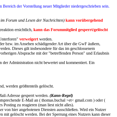
m Bereich der Vorstellung neuer Mitglieder niedergeschrieben sein.
t im Forum und Lesen der Nachrichten)
kann vorübergehend
eaktion ersichtlich,
kann das Forummitglied gesperrt/gelöscht
-Unterforen"
verweigert
werden.
nder bzw. im Ansehen schädigender Art über die GwF äußern,
erden. Dieses gilt insbesondere für das im geschlossenem
orherigen Absprache mit der "betreffenden Person" und Erlaubnis
n der Administration nicht bewertet und kommentiert. Ein
d, werden größtenteils gelöscht.
 Mail-Adresse gesperrt werden.
(Kann-Regel)
tsprechende E-Mail an ( thomas.buchal >et< gmail.com ) oder (
 Posting zu reagieren (man liest nicht alles).
 von hier angebotenen Diensten ausschließen. Wird ein Nutzer
en mit gelöscht werden. Bei der Sperrung eines Nutzers kann dieser