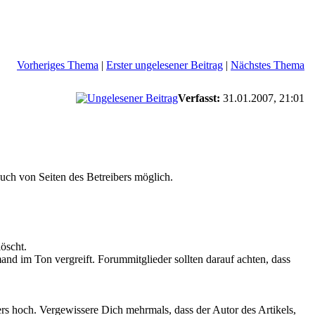
Vorheriges Thema
|
Erster ungelesener Beitrag
|
Nächstes Thema
Verfasst:
31.01.2007, 21:01
ch von Seiten des Betreibers möglich.
öscht.
nd im Ton vergreift. Forummitglieder sollten darauf achten, dass
s hoch. Vergewissere Dich mehrmals, dass der Autor des Artikels,