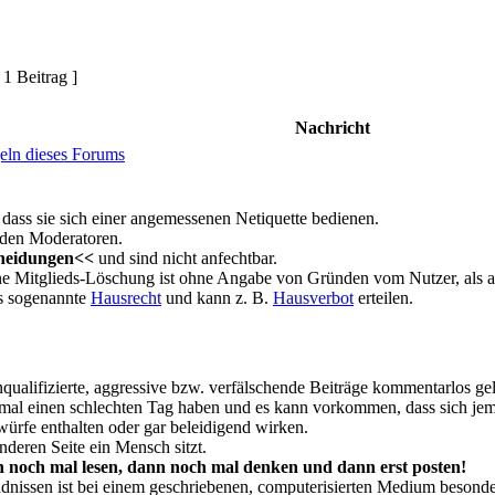
 1 Beitrag ]
Nachricht
eln dieses Forums
dass sie sich einer angemessenen Netiquette bedienen.
 den Moderatoren.
heidungen<<
und sind nicht anfechtbar.
ne Mitglieds-Löschung ist ohne Angabe von Gründen vom Nutzer, als au
as sogenannte
Hausrecht
und kann z. B.
Hausverbot
erteilen.
ualifizierte, aggressive bzw. verfälschende Beiträge kommentarlos gel
 mal einen schlechten Tag haben und es kann vorkommen, dass sich jema
ürfe enthalten oder gar beleidigend wirken.
nderen Seite ein Mensch sitzt.
 noch mal lesen, dann noch mal denken und dann erst posten!
nissen ist bei einem geschriebenen, computerisierten Medium besonder