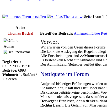
Seite
1
von
1
[
Autor
Thomas Buchal
Betreff des Beitrags:
Allgemeingültige Reg
Vorwort
Admin
Wir erwarten von den Usern dieses Forums, 
Die konkrete Auslegung der Regeln obliegt
Alle Entscheidungen sind
>>Momententsc
Es besteht kein Recht auf Aufnahme und ei
Registriert:
Der Administrator/Betreiber verfügt über d
02.12.2005, 19:50
Beiträge:
6993
Nettiquete im Forum
Wohnort:
1. Staßfurt /
2. Seesen
Aufgrund bisheriger Erfahrungen werden unq
Sie rauben Zeit, Kraft und Lust. Jeder kann
Diskussionsbeiträge keine persönlichen Vorw
Man sollte niemals vergessen, dass auf der a
Deswegen: Erst lesen, dann denken, dann
Richtig Lesen:
Die Gefahr von Missverständ