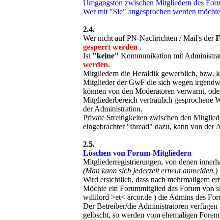
Umgangston zwischen Mitgliedern des Forum
Wer mit "Sie" angesprochen werden möchte, s
2.4.
Wer nicht auf PN-Nachrichten / Mail's der
F
gesperrt werden
.
Ist
"keine"
Kommunikation mit Administrato
werden.
Mitgliedern die Heraldik gewerblich, bzw. 
Mitglieder der GwF die sich wegen irgendw
können von den Moderatoren verwarnt, oder
Mitgliederbereich vertraulich gesprochene 
der Administration.
Private Streitigkeiten zwischen den Mitglied
eingebrachter "thread" dazu, kann von der
2.5.
Löschen von Forum-Mitgliedern
Mitgliederregistrierungen, von denen inner
(Man kann sich jederzeit erneut anmelden.)
Wird ersichtlich, dass nach mehrmaligem er
Möchte ein Forummitglied das Forum von si
willilord >et< arcor.de ) die Admins des Foru
Der Betreiber/die Administratoren verfügen
gelöscht, so werden vom ehemaligen Forenmit