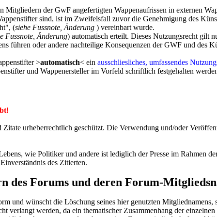
on Mitgliedern der GwF angefertigten Wappenaufrissen in externen W
Wappenstifter sind, ist im Zweifelsfall zuvor die Genehmigung des Küns
t", (
siehe Fussnote, Änderung
) vereinbart wurde.
he Fussnote, Änderung
) automatisch erteilt. Dieses Nutzungsrecht gil
ens führen oder andere nachteilige Konsequenzen der GWF und des Kü
ppenstifter >
automatisch
< ein
ausschliesliches, umfassendes Nutzung
tifter und Wappenersteller im Vorfeld schriftlich festgehalten werde
bt!
d Zitate urheberrechtlich geschützt. Die Verwendung und/oder Veröffe
ebens, wie Politiker und andere ist lediglich der Presse im Rahmen der 
Einverständnis des Zitierten.
dern des Forums und deren Forum-Mitglieds
tform und wünscht die Löschung seines hier genutzten Mitgliednamens,
icht verlangt werden, da ein thematischer Zusammenhang der einzelnen 