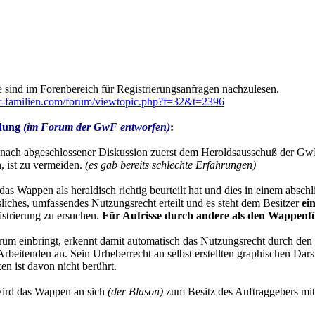
e sind im Forenbereich für Registrierungsanfragen nachzulesen.
r-familien.com/forum/viewtopic.php?f=32&t=2396
ndung
(im Forum der GwF entworfen)
:
ach abgeschlossener Diskussion zuerst dem Heroldsausschuß der GwF zu
, ist zu vermeiden.
(es gab bereits schlechte Erfahrungen)
Wappen als heraldisch richtig beurteilt hat und dies in einem abschl
sliches, umfassendes Nutzungsrecht erteilt und es steht dem Besitzer
ei
trierung zu ersuchen.
Für Aufrisse durch andere als den Wappenfü
rum einbringt, erkennt damit automatisch das Nutzungsrecht durch den
rbeitenden an. Sein Urheberrecht an selbst erstellten graphischen Dar
n ist davon nicht berührt.
wird das Wappen an sich
(der Blason)
zum Besitz des Auftraggebers mit