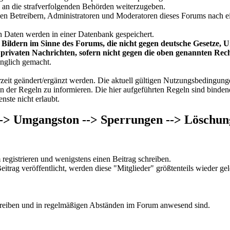
. an die strafverfolgenden Behörden weiterzugeben.
den Betreibern, Administratoren und Moderatoren dieses Forums nach ei
 Daten werden in einer Datenbank gespeichert.
 Bildern im Sinne des Forums, die nicht gegen deutsche Gesetze, 
 privaten Nachrichten, sofern nicht gegen die oben genannten Rec
änglich gemacht.
t geändert/ergänzt werden. Die aktuell gültigen Nutzungsbedingungen s
n der Regeln zu informieren. Die hier aufgeführten Regeln sind bindend.
nste nicht erlaubt.
--> Umgangston --> Sperrungen --> Löschu
registrieren und wenigstens einen Beitrag schreiben.
eitrag veröffentlicht, werden diese "Mitglieder" größtenteils wieder 
hreiben und in regelmäßigen Abständen im Forum anwesend sind.