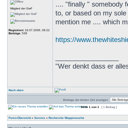
.... "finally " somebody 
Mitglied der GwF
to, or based on my sole p
mention me .... which 
Registriert:
16.07.2006, 06:22
Beiträge:
539
https://www.thewhiteshie
_________________
"Wer denkt dass er alles
Nach oben
Beiträge der letzten Zeit anzeigen:
Seite
1
von
1
[ 1 Beitrag ]
Foren-Übersicht
»
Service
»
Recherche Wappensuche