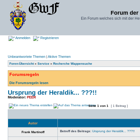
Forum der
Ein Forum welches sich mit der He
Anmelden
Registrieren
Unbeantwortete Themen
|
Aktive Themen
Foren-Übersicht
»
Service
»
Recherche Wappensuche
Forumsregeln
Die Forumsregeln lesen
Ursprung der Heraldik... ???!!
Moderator:
PEER
Seite
1
von
1
[ 1 Beitrag ]
Autor
Betreff des Beitrags:
Ursprung der Heraldik... ???!!
Frank Martinoff