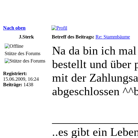
Nach oben
J.Sterk
Betreff des Beitrags:
Re: Stammbäume
Na da bin ich mal
Stütze des Forums
bestellt und über 
Registriert:
mit der Zahlungs
15.06.2009, 16:24
Beiträge:
1438
abgeschlossen ^^b
______________
..es gibt ein Lebe