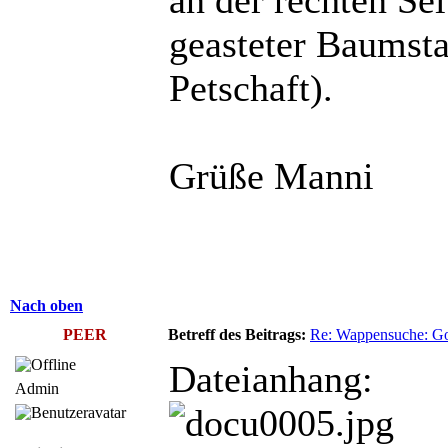
an der rechten Se
geasteter Baumst
Petschaft).
Grüße Manni
Nach oben
PEER
Betreff des Beitrags:
Re: Wappensuche: Got
Dateianhang:
Admin