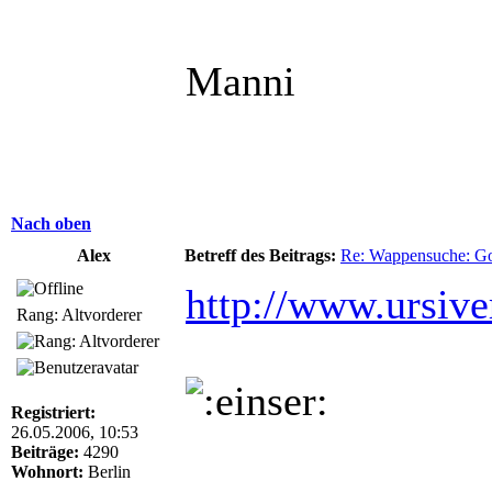
Manni
Nach oben
Alex
Betreff des Beitrags:
Re: Wappensuche: Got
http://www.ursiv
Rang: Altvorderer
Registriert:
26.05.2006, 10:53
Beiträge:
4290
Wohnort:
Berlin