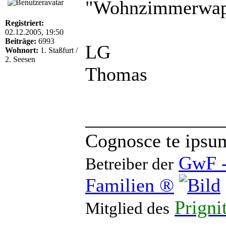
"Wohnzimmerwap
Registriert:
02.12.2005, 19:50
Beiträge:
6993
LG
Wohnort:
1. Staßfurt /
2. Seesen
Thomas
______________
Cognosce te ipsu
GwF -
Betreiber der
Familien ®
Prigni
Mitglied des