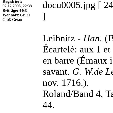
Registriert:
docu0005.jpg [ 24
02.12.2005, 22:38
Beiträge:
4469
]
Wohnort:
64521
Groß-Gerau
Leibnitz -
Han
. (
Écartelé: aux 1 et 
en barre (Émaux 
savant.
G. W.de Le
nov. 1716.).
Roland/Band 4, Ta
44.