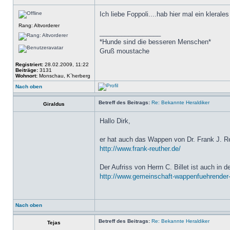
Ich liebe Foppoli....hab hier mal ein klerale
Rang: Altvorderer
_________________
*Hunde sind die besseren Menschen*
Gruß moustache
Registriert:
28.02.2009, 11:22
Beiträge:
3131
Wohnort:
Monschau, K`herberg
Nach oben
Betreff des Beitrags:
Re: Bekannte Heraldiker
Giraldus
Hallo Dirk,
er hat auch das Wappen von Dr. Frank J. Re
http://www.frank-reuther.de/
Der Aufriss von Herrn C. Billet ist auch 
http://www.gemeinschaft-wappenfuehrender
Nach oben
Betreff des Beitrags:
Re: Bekannte Heraldiker
Tejas