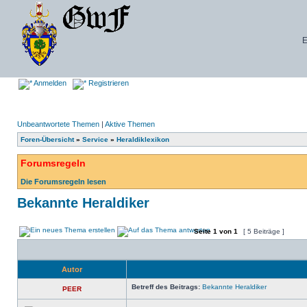
E
Anmelden
Registrieren
Unbeantwortete Themen
|
Aktive Themen
Foren-Übersicht
»
Service
»
Heraldiklexikon
Forumsregeln
Die Forumsregeln lesen
Bekannte Heraldiker
Seite
1
von
1
[ 5 Beiträge ]
Autor
Betreff des Beitrags:
Bekannte Heraldiker
PEER