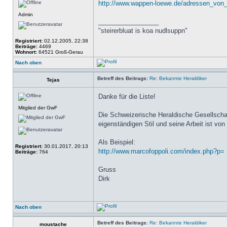
http://www.wappen-loewe.de/adressen_von_
Admin
_________________
"steirerbluat is koa nudlsuppn"
Registriert:
02.12.2005, 22:38
Beiträge:
4469
Wohnort:
64521 Groß-Gerau
Nach oben
Betreff des Beitrags:
Re: Bekannte Heraldiker
Tejas
Danke für die Liste!
Mitglied der GwF
Die Schweizerische Heraldische Gesellschaft
eigenständigen Stil und seine Arbeit ist von
Als Beispiel:
Registriert:
30.01.2017, 20:13
http://www.marcofoppoli.com/index.php?p=
Beiträge:
764
Gruss
Dirk
Nach oben
Betreff des Beitrags:
Re: Bekannte Heraldiker
moustache