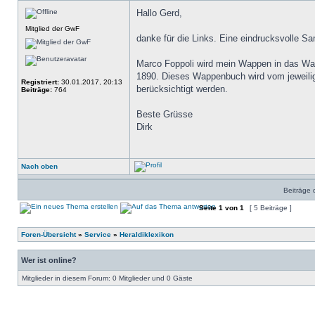
Hallo Gerd,
Mitglied der GwF
danke für die Links. Eine eindrucksvolle 
Marco Foppoli wird mein Wappen in das Wap
1890. Dieses Wappenbuch wird vom jeweilig
Registriert:
30.01.2017, 20:13
berücksichtigt werden.
Beiträge:
764
Beste Grüsse
Dirk
Nach oben
Beiträge 
Seite
1
von
1
[ 5 Beiträge ]
Foren-Übersicht
»
Service
»
Heraldiklexikon
Wer ist online?
Mitglieder in diesem Forum: 0 Mitglieder und 0 Gäste