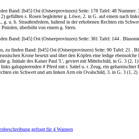
den Band: [b45] Ost (Ostseeprovinzen) Seite: 178 Tafel: 48 Nummer: 3.
, 2) gefüllten s. Rosen begleiteter g. Löwe, 2. in G. auf einem nach links
b., g. u. b. Straußenfedern, haltend in der erhobenen Rechten ein Schwer
Pistolen, überhöht von einem g. Stern.
den Band: [b45] Ost (Ostseeprovinzen) Seite: 381 Tafel: 144 . Blasonier
, zu finden Band: [b45] Ost (Ostseeprovinzen) Seite: 90 Tafel: 21 . B
h russischen Krone besetzt und über den Köpfen eine ledige ebensolche
e g. Initiale des Kaiser Paul 'I.', geviert mit Mittelschild, in G. 3 (2, 1
links galoppierenden # Pferd mit r. Sattel u. r. Zeug, ein geharnischter R
chten ein Schwert und am linken Arm ein Ovalschild, 3. in G. 3 (1, 2) 
nbeschreibung gefragt für 4 Wappen