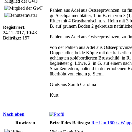
Mitglied der GwF
Pahlen aus Adel aus Ostseeprovinzen, zu fin
gr. Stechpalmenblätter, 1. in B. ein von 3 (1
Ritter mit # Brustharnisch u. s. Helm mit 3 
B. auf grünem Boden 2 gekreuzte natürliche 
Registriert:
24.11.2017, 10:43
Pahlen aus Adel aus Ostseeprovinzen, zu fin
Beiträge:
157
von der Pahlen aus Adel aus Ostseeprovinzen
Doppeladler, beide Köpfe mit der kaiserlic
gehängten goldbordierten Brustschild, in R. di
begleiteter g. Löwe, 2. in G. auf einem nach 
Straußenfedern, haltend in der erhobenen Re
überhöht von einem g. Stern.
Gruß aus South Carolina
Kurt
Nach oben
Ruwieren
Betreff des Beitrags:
Re: Um 1600 - Wappe
Vielen Dank Kurt.