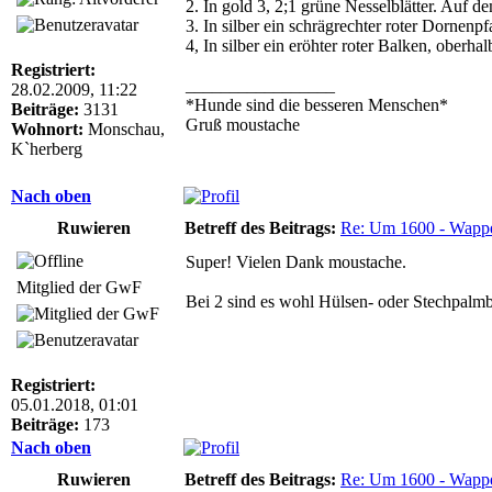
2. In gold 3, 2;1 grüne Nesselblätter. Auf d
3. In silber ein schrägrechter roter Dornenp
4, In silber ein eröhter roter Balken, oberha
Registriert:
_________________
28.02.2009, 11:22
*Hunde sind die besseren Menschen*
Beiträge:
3131
Gruß moustache
Wohnort:
Monschau,
K`herberg
Nach oben
Ruwieren
Betreff des Beitrags:
Re: Um 1600 - Wappe
Super! Vielen Dank moustache.
Mitglied der GwF
Bei 2 sind es wohl Hülsen- oder Stechpalmbl
Registriert:
05.01.2018, 01:01
Beiträge:
173
Nach oben
Ruwieren
Betreff des Beitrags:
Re: Um 1600 - Wappe