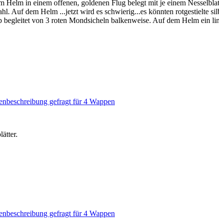
em Helm in einem offenen, goldenen Flug belegt mit je einem Nesselblatt
fahl. Auf dem Helm ...jetzt wird es schwierig...es könnten rotgestielte s
lb begleitet von 3 roten Mondsicheln balkenweise. Auf dem Helm ein links
nbeschreibung gefragt für 4 Wappen
ätter.
nbeschreibung gefragt für 4 Wappen