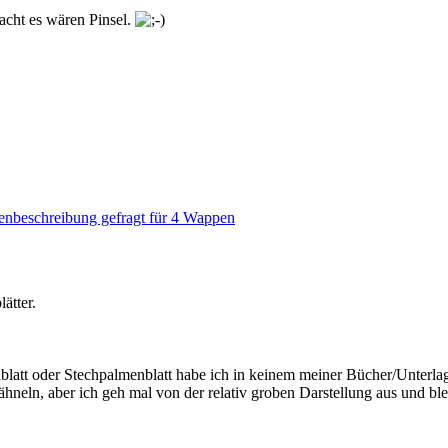
acht es wären Pinsel.
nbeschreibung gefragt für 4 Wappen
ätter.
enblatt oder Stechpalmenblatt habe ich in keinem meiner Bücher/Unterl
ähneln, aber ich geh mal von der relativ groben Darstellung aus und blei