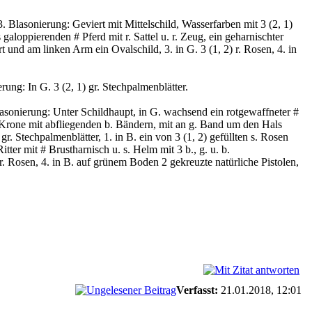
 Blasonierung: Geviert mit Mittelschild, Wasserfarben mit 3 (2, 1)
 galoppierenden # Pferd mit r. Sattel u. r. Zeug, ein geharnischter
t und am linken Arm ein Ovalschild, 3. in G. 3 (1, 2) r. Rosen, 4. in
ung: In G. 3 (2, 1) gr. Stechpalmenblätter.
lasonierung: Unter Schildhaupt, in G. wachsend ein rotgewaffneter #
 Krone mit abfliegenden b. Bändern, mit an g. Band um den Hals
) gr. Stechpalmenblätter, 1. in B. ein von 3 (1, 2) gefüllten s. Rosen
itter mit # Brustharnisch u. s. Helm mit 3 b., g. u. b.
r. Rosen, 4. in B. auf grünem Boden 2 gekreuzte natürliche Pistolen,
Verfasst:
21.01.2018, 12:01