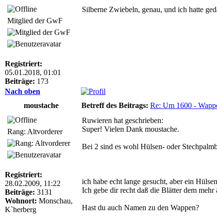
Silberne Zwiebeln, genau, und ich hatte ged
Mitglied der GwF
Registriert:
05.01.2018, 01:01
Beiträge:
173
Nach oben
moustache
Betreff des Beitrags:
Re: Um 1600 - Wappe
Ruwieren hat geschrieben:
Super! Vielen Dank moustache.
Rang: Altvorderer
Bei 2 sind es wohl Hülsen- oder Stechpalmbl
Registriert:
ich habe echt lange gesucht, aber ein Hüls
28.02.2009, 11:22
Ich gebe dir recht daß die Blätter dem mehr 
Beiträge:
3131
Wohnort:
Monschau,
Hast du auch Namen zu den Wappen?
K`herberg