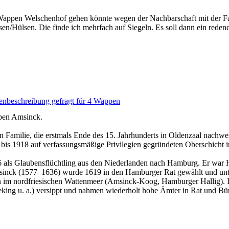
 Wappen Welschenhof gehen könnte wegen der Nachbarschaft mit der Fam
en/Hülsen. Die finde ich mehrfach auf Siegeln. Es soll dann ein rede
nbeschreibung gefragt für 4 Wappen
ppen Amsinck.
n Familie, die erstmals Ende des 15. Jahrhunderts in Oldenzaal nachw
r bis 1918 auf verfassungsmäßige Privilegien gegründeten Oberschich
ls Glaubensflüchtling aus den Niederlanden nach Hamburg. Er war H
msinck (1577–1636) wurde 1619 in den Hamburger Rat gewählt und un
n im nordfriesischen Wattenmeer (Amsinck-Koog, Hamburger Hallig)
veking u. a.) versippt und nahmen wiederholt hohe Ämter in Rat und Bü