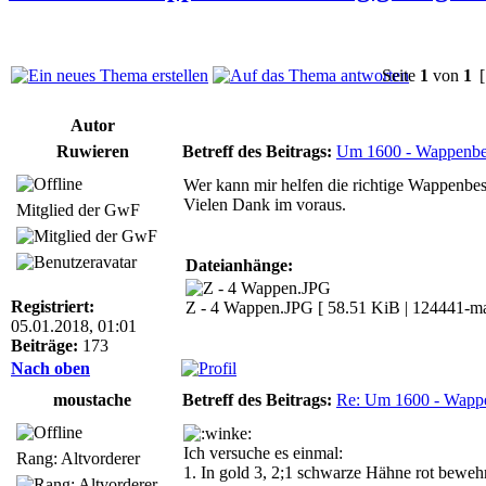
Seite
1
von
1
[
Autor
Ruwieren
Betreff des Beitrags:
Um 1600 - Wappenbes
Wer kann mir helfen die richtige Wappenbe
Vielen Dank im voraus.
Mitglied der GwF
Dateianhänge:
Registriert:
Z - 4 Wappen.JPG [ 58.51 KiB | 124441-mal
05.01.2018, 01:01
Beiträge:
173
Nach oben
moustache
Betreff des Beitrags:
Re: Um 1600 - Wappe
Ich versuche es einmal:
Rang: Altvorderer
1. In gold 3, 2;1 schwarze Hähne rot beweh