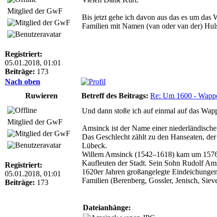
Mitglied der GwF
Bis jetzt gehe ich davon aus das es um das
Familien mit Namen (van oder van der) Huls
Registriert:
05.01.2018, 01:01
Beiträge:
173
Nach oben
Ruwieren
Betreff des Beitrags:
Re: Um 1600 - Wappe
Und dann stoße ich auf einmal auf das Wa
Mitglied der GwF
Amsinck ist der Name einer niederländische
Das Geschlecht zählt zu den Hanseaten, de
Lübeck.
Willem Amsinck (1542–1618) kam um 1576 a
Kaufleuten der Stadt. Sein Sohn Rudolf A
Registriert:
1620er Jahren großangelegte Eindeichunge
05.01.2018, 01:01
Familien (Berenberg, Gossler, Jenisch, Sie
Beiträge:
173
Dateianhänge: