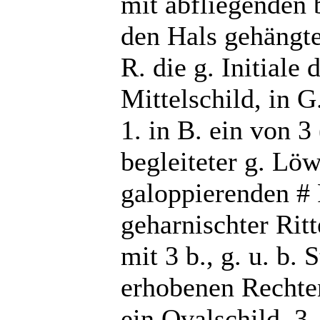
mit abfliegenden 
den Hals gehängte
R. die g. Initiale 
Mittelschild, in G
1. in B. ein von 3
begleiteter g. Löw
galoppierenden # P
geharnischter Ritt
mit 3 b., g. u. b.
erhobenen Rechte
ein Ovalschild, 3. 