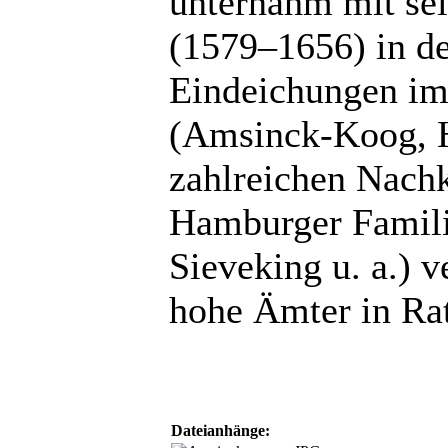
unternahm mit se
(1579–1656) in d
Eindeichungen im
(Amsinck-Koog, H
zahlreichen Nac
Hamburger Familie
Sieveking u. a.) 
hohe Ämter in Rat
Dateianhänge: