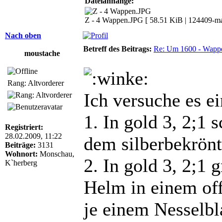
Dateianhänge:
Z - 4 Wappen.JPG [ 58.51 KiB | 124409-mal
Nach oben
Betreff des Beitrags:
Re: Um 1600 - Wappe
moustache
Rang: Altvorderer
Ich versuche es e
1. In gold 3, 2;1
Registriert:
28.02.2009, 11:22
dem silberbekrön
Beiträge:
3131
Wohnort:
Monschau,
2. In gold 3, 2;1 
K`herberg
Helm in einem off
je einem Nesselbla